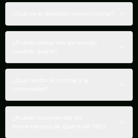
¿Cuál es el depósito mínimo inicial?
¿Puedo retirar mis ganancias
cuando quiera?
¿Qué recibo al unirme a la
comunidad?
¿Puedo recomendar las
herramientas de Quantum 360?