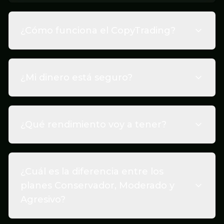
¿Cómo funciona el CopyTrading?
¿Mi dinero está seguro?
¿Qué rendimiento voy a tener?
¿Cuál es la diferencia entre los
planes Conservador, Moderado y
Agresivo?